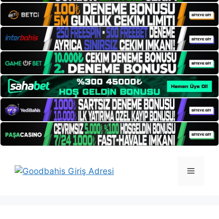
İçeriğe
atla
Menü