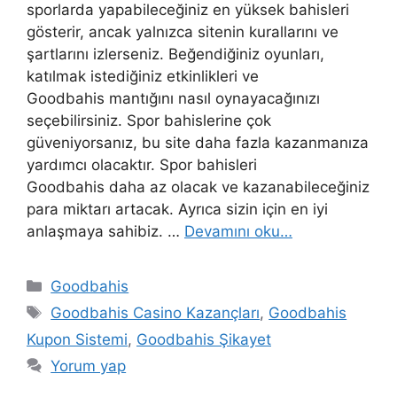
sporlarda yapabileceğiniz en yüksek bahisleri
gösterir, ancak yalnızca sitenin kurallarını ve
şartlarını izlerseniz. Beğendiğiniz oyunları,
katılmak istediğiniz etkinlikleri ve
Goodbahis mantığını nasıl oynayacağınızı
seçebilirsiniz. Spor bahislerine çok
güveniyorsanız, bu site daha fazla kazanmanıza
yardımcı olacaktır. Spor bahisleri
Goodbahis daha az olacak ve kazanabileceğiniz
para miktarı artacak. Ayrıca sizin için en iyi
anlaşmaya sahibiz. …
Devamını oku…
Kategoriler
Goodbahis
Etiketler
Goodbahis Casino Kazançları
,
Goodbahis
Kupon Sistemi
,
Goodbahis Şikayet
Yorum yap