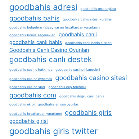
goodbahis adresi
goodbahis ana sayfası
goodbahis bahis
goodbahis bahis sitesi kuralları
goodbahis belgelere i̇htiyaç var mı fırsatlardan yararlanın
goodbahis canli
goodbahis bonus seçenekleri
goodbahis canlı bahis
goodbahis canlı bahis siteleri
Goodbahis Canlı Casino Oyunları
goodbahis canlı destek
goodbahis casino hakkında
goodbahis casino hizmetleri
goodbahis casino sitesi
goodbahis casino oynamak
goodbahis casino spor
goodbahis cep telefonu
goodbahis com
goodbahis doğru canlı bahis
goodbahis ekibi
goodbahis en son oyunlar
goodbahis giris
goodbahis fırsatlardan yararlanın
goodbahis girisi
goodbahis giris twitter