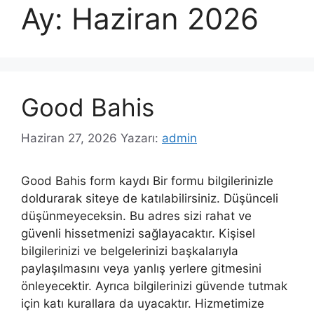
Ay:
Haziran 2026
Good Bahis
Haziran 27, 2026
Yazarı:
admin
Good Bahis form kaydı Bir formu bilgilerinizle
doldurarak siteye de katılabilirsiniz. Düşünceli
düşünmeyeceksin. Bu adres sizi rahat ve
güvenli hissetmenizi sağlayacaktır. Kişisel
bilgilerinizi ve belgelerinizi başkalarıyla
paylaşılmasını veya yanlış yerlere gitmesini
önleyecektir. Ayrıca bilgilerinizi güvende tutmak
için katı kurallara da uyacaktır. Hizmetimize