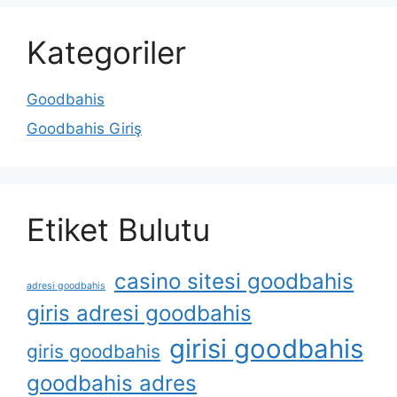
Kategoriler
Goodbahis
Goodbahis Giriş
Etiket Bulutu
casino sitesi goodbahis
adresi goodbahis
giris adresi goodbahis
girisi goodbahis
giris goodbahis
goodbahis adres