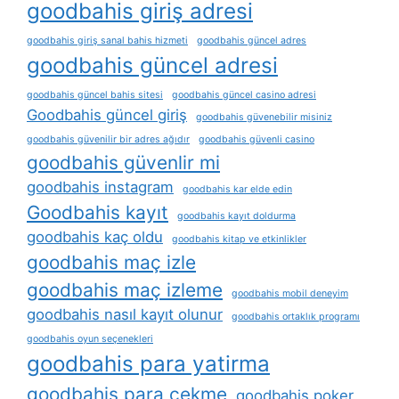
goodbahis giriş adresi
goodbahis giriş sanal bahis hizmeti
goodbahis güncel adres
goodbahis güncel adresi
goodbahis güncel bahis sitesi
goodbahis güncel casino adresi
Goodbahis güncel giriş
goodbahis güvenebilir misiniz
goodbahis güvenilir bir adres ağıdır
goodbahis güvenli casino
goodbahis güvenlir mi
goodbahis instagram
goodbahis kar elde edin
Goodbahis kayıt
goodbahis kayıt doldurma
goodbahis kaç oldu
goodbahis kitap ve etkinlikler
goodbahis maç izle
goodbahis maç izleme
goodbahis mobil deneyim
goodbahis nasıl kayıt olunur
goodbahis ortaklık programı
goodbahis oyun seçenekleri
goodbahis para yatirma
goodbahis para çekme
goodbahis poker