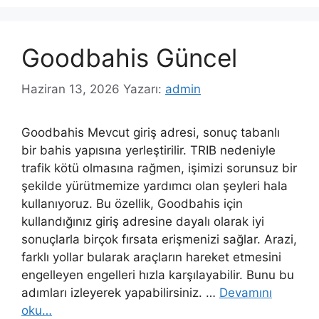
Goodbahis Güncel
Haziran 13, 2026
Yazarı:
admin
Goodbahis Mevcut giriş adresi, sonuç tabanlı
bir bahis yapısına yerleştirilir. TRIB nedeniyle
trafik kötü olmasına rağmen, işimizi sorunsuz bir
şekilde yürütmemize yardımcı olan şeyleri hala
kullanıyoruz. Bu özellik, Goodbahis için
kullandığınız giriş adresine dayalı olarak iyi
sonuçlarla birçok fırsata erişmenizi sağlar. Arazi,
farklı yollar bularak araçların hareket etmesini
engelleyen engelleri hızla karşılayabilir. Bunu bu
adımları izleyerek yapabilirsiniz. …
Devamını
oku…