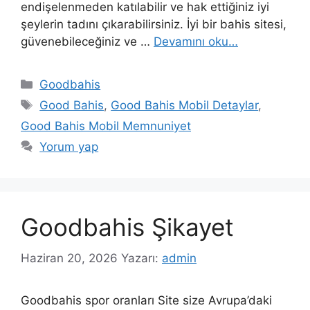
endişelenmeden katılabilir ve hak ettiğiniz iyi
şeylerin tadını çıkarabilirsiniz. İyi bir bahis sitesi,
güvenebileceğiniz ve …
Devamını oku…
Kategoriler
Goodbahis
Etiketler
Good Bahis
,
Good Bahis Mobil Detaylar
,
Good Bahis Mobil Memnuniyet
Yorum yap
Goodbahis Şikayet
Haziran 20, 2026
Yazarı:
admin
Goodbahis spor oranları Site size Avrupa’daki