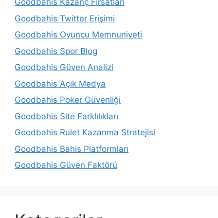
Goodbahis Kazanç Fırsatları
Goodbahis Twitter Erişimi
Goodbahis Oyuncu Memnuniyeti
Goodbahis Spor Blog
Goodbahis Güven Analizi
Goodbahis Açık Medya
Goodbahis Poker Güvenliği
Goodbahis Site Farklılıkları
Goodbahis Rulet Kazanma Stratejisi
Goodbahis Bahis Platformları
Goodbahis Güven Faktörü