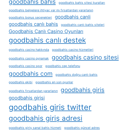
goodbahis bahis
goodbahis bahis sitesi kuralları
goodbahis belgelere i̇htiyaç var mı fırsatlardan yararlanın
goodbahis canli
goodbahis bonus seçenekleri
goodbahis canlı bahis
goodbahis canlı bahis siteleri
Goodbahis Canlı Casino Oyunları
goodbahis canlı destek
goodbahis casino hakkında
goodbahis casino hizmetleri
goodbahis casino sitesi
goodbahis casino oynamak
goodbahis casino spor
goodbahis cep telefonu
goodbahis com
goodbahis doğru canlı bahis
goodbahis ekibi
goodbahis en son oyunlar
goodbahis giris
goodbahis fırsatlardan yararlanın
goodbahis girisi
goodbahis giris twitter
goodbahis giriş adresi
goodbahis giriş sanal bahis hizmeti
goodbahis güncel adres