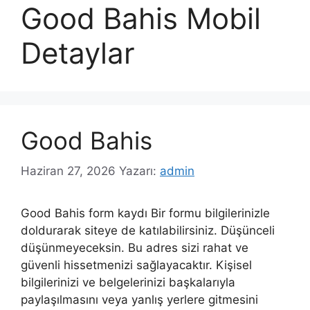
Good Bahis Mobil
Detaylar
Good Bahis
Haziran 27, 2026
Yazarı:
admin
Good Bahis form kaydı Bir formu bilgilerinizle
doldurarak siteye de katılabilirsiniz. Düşünceli
düşünmeyeceksin. Bu adres sizi rahat ve
güvenli hissetmenizi sağlayacaktır. Kişisel
bilgilerinizi ve belgelerinizi başkalarıyla
paylaşılmasını veya yanlış yerlere gitmesini