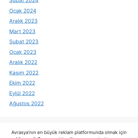
Şubat 2024
Ocak 2024
Aralık 2023
Mart 2023
Şubat 2023
Ocak 2023
Aralık 2022
Kasım 2022
Ekim 2022
Eylül 2022
Ağustos 2022
Avrasya'nın en büyük reklam platformunda olmak için