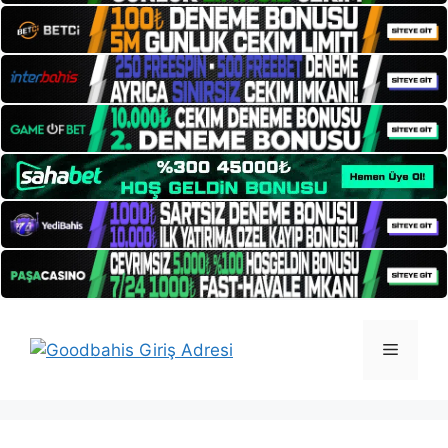
İçeriğe
atla
Menü