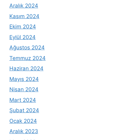
Aralık 2024
Kasım 2024
Ekim 2024
Eylül 2024
Ağustos 2024
Temmuz 2024
Haziran 2024
Mayıs 2024
Nisan 2024
Mart 2024
Şubat 2024
Ocak 2024
Aralık 2023