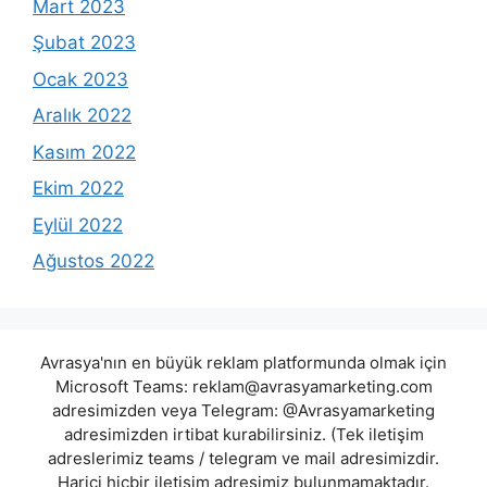
Mart 2023
Şubat 2023
Ocak 2023
Aralık 2022
Kasım 2022
Ekim 2022
Eylül 2022
Ağustos 2022
Avrasya'nın en büyük reklam platformunda olmak için
Microsoft Teams:
reklam@avrasyamarketing.com
adresimizden veya Telegram: @Avrasyamarketing
adresimizden irtibat kurabilirsiniz. (Tek iletişim
adreslerimiz teams / telegram ve mail adresimizdir.
Harici hiçbir iletişim adresimiz bulunmamaktadır.