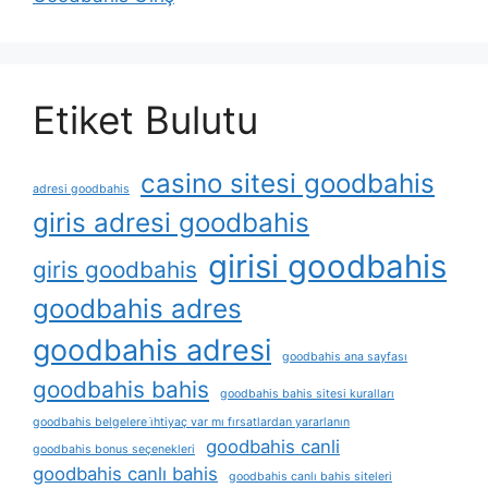
Etiket Bulutu
casino sitesi goodbahis
adresi goodbahis
giris adresi goodbahis
girisi goodbahis
giris goodbahis
goodbahis adres
goodbahis adresi
goodbahis ana sayfası
goodbahis bahis
goodbahis bahis sitesi kuralları
goodbahis belgelere i̇htiyaç var mı fırsatlardan yararlanın
goodbahis canli
goodbahis bonus seçenekleri
goodbahis canlı bahis
goodbahis canlı bahis siteleri