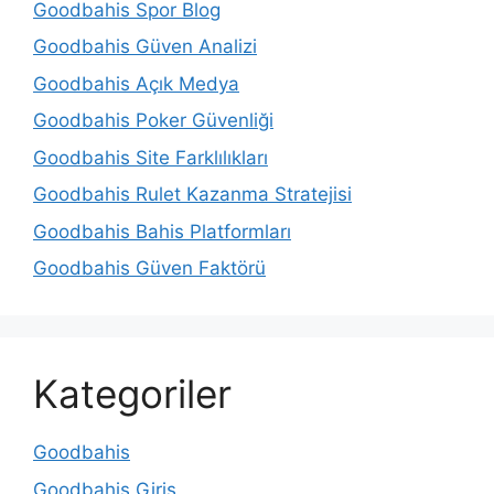
Goodbahis Spor Blog
Goodbahis Güven Analizi
Goodbahis Açık Medya
Goodbahis Poker Güvenliği
Goodbahis Site Farklılıkları
Goodbahis Rulet Kazanma Stratejisi
Goodbahis Bahis Platformları
Goodbahis Güven Faktörü
Kategoriler
Goodbahis
Goodbahis Giriş