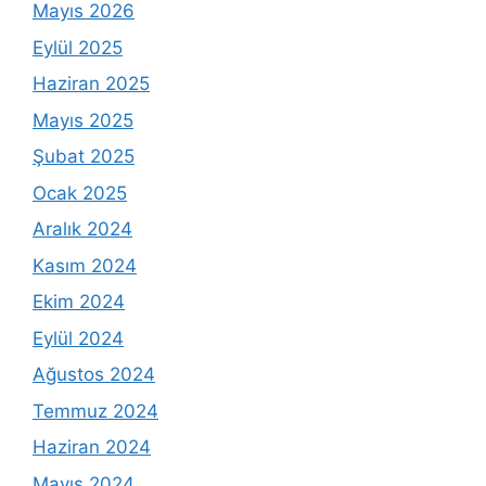
Mayıs 2026
Eylül 2025
Haziran 2025
Mayıs 2025
Şubat 2025
Ocak 2025
Aralık 2024
Kasım 2024
Ekim 2024
Eylül 2024
Ağustos 2024
Temmuz 2024
Haziran 2024
Mayıs 2024