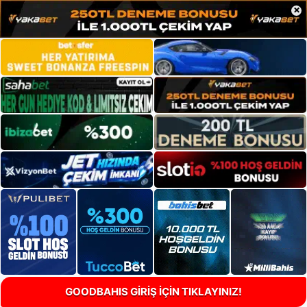
×
GOODBAHIS GİRİŞ İÇİN TIKLAYINIZ!