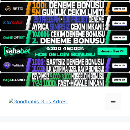
İçeriğe
atla
Menü