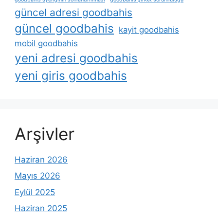
güncel adresi goodbahis
güncel goodbahis
kayit goodbahis
mobil goodbahis
yeni adresi goodbahis
yeni giris goodbahis
Arşivler
Haziran 2026
Mayıs 2026
Eylül 2025
Haziran 2025