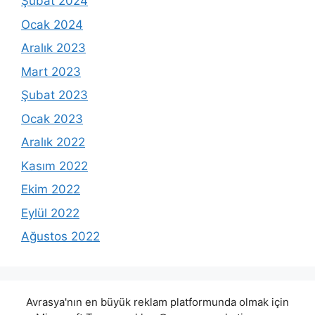
Şubat 2024
Ocak 2024
Aralık 2023
Mart 2023
Şubat 2023
Ocak 2023
Aralık 2022
Kasım 2022
Ekim 2022
Eylül 2022
Ağustos 2022
Avrasya'nın en büyük reklam platformunda olmak için