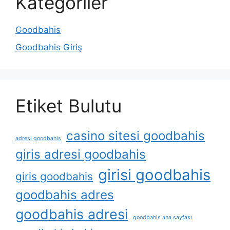
Kategoriler
Goodbahis
Goodbahis Giriş
Etiket Bulutu
casino sitesi goodbahis
adresi goodbahis
giris adresi goodbahis
girisi goodbahis
giris goodbahis
goodbahis adres
goodbahis adresi
goodbahis ana sayfası