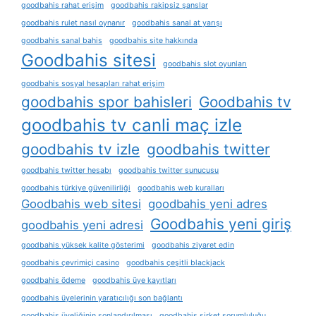
goodbahis rahat erişim
goodbahis rakipsiz şanslar
goodbahis rulet nasıl oynanır
goodbahis sanal at yarışı
goodbahis sanal bahis
goodbahis site hakkında
Goodbahis sitesi
goodbahis slot oyunları
goodbahis sosyal hesapları rahat erişim
goodbahis spor bahisleri
Goodbahis tv
goodbahis tv canli maç izle
goodbahis tv izle
goodbahis twitter
goodbahis twitter hesabı
goodbahis twitter sunucusu
goodbahis türkiye güvenilirliği
goodbahis web kuralları
Goodbahis web sitesi
goodbahis yeni adres
Goodbahis yeni giriş
goodbahis yeni adresi
goodbahis yüksek kalite gösterimi
goodbahis ziyaret edin
goodbahis çevrimiçi casino
goodbahis çeşitli blackjack
goodbahis ödeme
goodbahis üye kayıtları
goodbahis üyelerinin yaratıcılığı son bağlantı
goodbahis üyeliğinin sonlandırılması
goodbahis şirket sorumluluğu