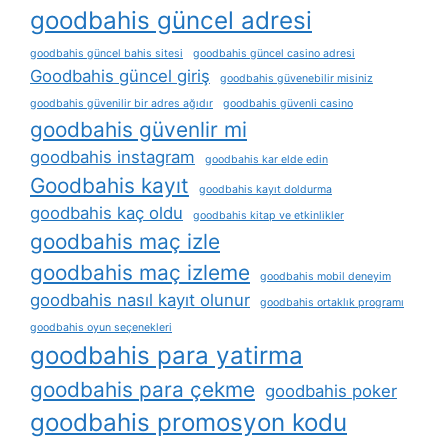
goodbahis güncel adresi
goodbahis güncel bahis sitesi
goodbahis güncel casino adresi
Goodbahis güncel giriş
goodbahis güvenebilir misiniz
goodbahis güvenilir bir adres ağıdır
goodbahis güvenli casino
goodbahis güvenlir mi
goodbahis instagram
goodbahis kar elde edin
Goodbahis kayıt
goodbahis kayıt doldurma
goodbahis kaç oldu
goodbahis kitap ve etkinlikler
goodbahis maç izle
goodbahis maç izleme
goodbahis mobil deneyim
goodbahis nasıl kayıt olunur
goodbahis ortaklık programı
goodbahis oyun seçenekleri
goodbahis para yatirma
goodbahis para çekme
goodbahis poker
goodbahis promosyon kodu