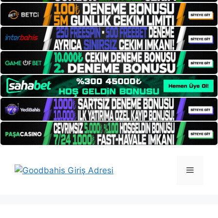
İçeriğe
atla
Menü