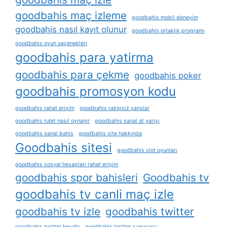
goodbahis maç izleme
goodbahis mobil deneyim
goodbahis nasıl kayıt olunur
goodbahis ortaklık programı
goodbahis oyun seçenekleri
goodbahis para yatirma
goodbahis para çekme
goodbahis poker
goodbahis promosyon kodu
goodbahis rahat erişim
goodbahis rakipsiz şanslar
goodbahis rulet nasıl oynanır
goodbahis sanal at yarışı
goodbahis sanal bahis
goodbahis site hakkında
Goodbahis sitesi
goodbahis slot oyunları
goodbahis sosyal hesapları rahat erişim
goodbahis spor bahisleri
Goodbahis tv
goodbahis tv canli maç izle
goodbahis tv izle
goodbahis twitter
goodbahis twitter hesabı
goodbahis twitter sunucusu