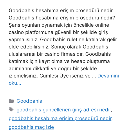
Goodbahis hesabıma erişim prosedürü nedir
Goodbahis hesabıma erişim prosedürü nedir?
Şans oyunları oynamak için öncelikle online
casino platformuna güvenli bir şekilde giriş
yapmalısınız. Goodbahis ruletine katılarak gelir
elde edebilirsiniz. Sonuç olarak Goodbahis
uluslararası bir casino firmasıdır. Goodbahis
katılmak için kayıt olma ve hesap oluşturma
adımlarını dikkatli ve doğru bir şekilde
izlemelisiniz. Cümlesi Üye iseniz ve …
Devamını
oku…
Kategoriler
Goodbahis
Etiketler
goodbahis güncellenen giriş adresi nedir
,
goodbahis hesabıma erişim prosedürü nedir
,
goodbahis maç izle