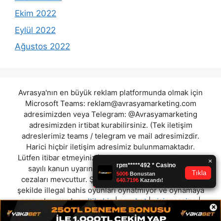
Ekim 2022
Eylül 2022
Ağustos 2022
Avrasya'nın en büyük reklam platformunda olmak için
Microsoft Teams:
reklam@avrasyamarketing.com
adresimizden veya Telegram: @Avrasyamarketing
adresimizden irtibat kurabilirsiniz. (Tek iletişim
adreslerimiz teams / telegram ve mail adresimizdir.
Harici hiçbir iletişim adresimiz bulunmamaktadır.
Lütfen itibar etmeyiniz.) Türkiye yasalarına göre 7258
sayılı kanun uyarınca yasa dışı bahis oynamanın
cezaları mevcuttur. Şu an bulunduğunuz site hiç bir
şekilde illegal bahis oyunları oynatmıyor ve oynamaya
aracı olmuyordur.
ultibahis
|
savabet
|
visioncasino
|
×
slottica
|
betportal
|
dipbet
|
hiltonbet
|
sahnebet