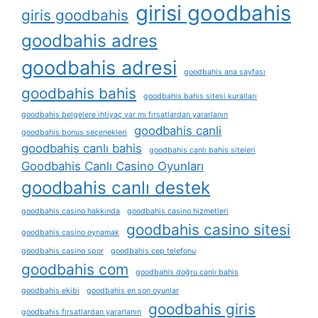
girisi goodbahis
giris goodbahis
goodbahis adres
goodbahis adresi
goodbahis ana sayfası
goodbahis bahis
goodbahis bahis sitesi kuralları
goodbahis belgelere i̇htiyaç var mı fırsatlardan yararlanın
goodbahis canli
goodbahis bonus seçenekleri
goodbahis canlı bahis
goodbahis canlı bahis siteleri
Goodbahis Canlı Casino Oyunları
goodbahis canlı destek
goodbahis casino hakkında
goodbahis casino hizmetleri
goodbahis casino sitesi
goodbahis casino oynamak
goodbahis casino spor
goodbahis cep telefonu
goodbahis com
goodbahis doğru canlı bahis
goodbahis ekibi
goodbahis en son oyunlar
goodbahis giris
goodbahis fırsatlardan yararlanın