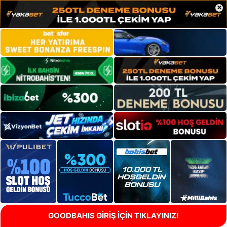
×
GOODBAHIS GİRİŞ İÇİN TIKLAYINIZ!