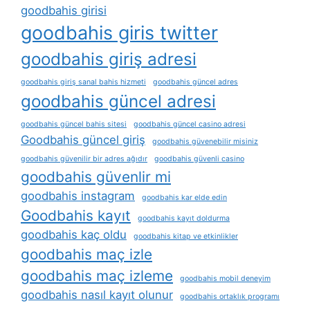
goodbahis girisi
goodbahis giris twitter
goodbahis giriş adresi
goodbahis giriş sanal bahis hizmeti
goodbahis güncel adres
goodbahis güncel adresi
goodbahis güncel bahis sitesi
goodbahis güncel casino adresi
Goodbahis güncel giriş
goodbahis güvenebilir misiniz
goodbahis güvenilir bir adres ağıdır
goodbahis güvenli casino
goodbahis güvenlir mi
goodbahis instagram
goodbahis kar elde edin
Goodbahis kayıt
goodbahis kayıt doldurma
goodbahis kaç oldu
goodbahis kitap ve etkinlikler
goodbahis maç izle
goodbahis maç izleme
goodbahis mobil deneyim
goodbahis nasıl kayıt olunur
goodbahis ortaklık programı