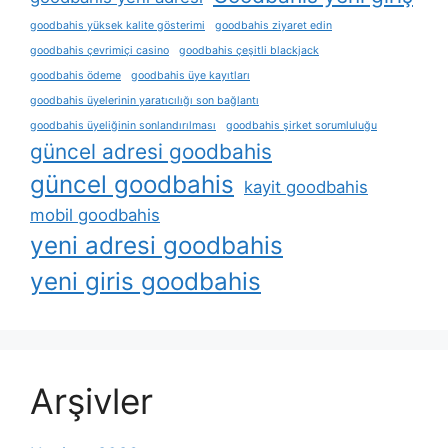
goodbahis yüksek kalite gösterimi
goodbahis ziyaret edin
goodbahis çevrimiçi casino
goodbahis çeşitli blackjack
goodbahis ödeme
goodbahis üye kayıtları
goodbahis üyelerinin yaratıcılığı son bağlantı
goodbahis üyeliğinin sonlandırılması
goodbahis şirket sorumluluğu
güncel adresi goodbahis
güncel goodbahis
kayit goodbahis
mobil goodbahis
yeni adresi goodbahis
yeni giris goodbahis
Arşivler