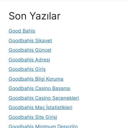
Son Yazılar
Good Bahis
Goodbahis Şikayet
Goodbahis Güncel
Goodbahis Adresi
Goodbahis Giriş
Goodbahis Bilgi Koruma
Goodbahis Casino Başarısı
Goodbahis Casino Seçenekleri
Goodbahis Maç İstatistikleri
Goodbahis Site Girişi
Goodbahis Minimum Depozito