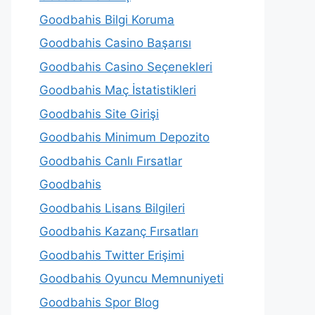
Goodbahis Bilgi Koruma
Goodbahis Casino Başarısı
Goodbahis Casino Seçenekleri
Goodbahis Maç İstatistikleri
Goodbahis Site Girişi
Goodbahis Minimum Depozito
Goodbahis Canlı Fırsatlar
Goodbahis
Goodbahis Lisans Bilgileri
Goodbahis Kazanç Fırsatları
Goodbahis Twitter Erişimi
Goodbahis Oyuncu Memnuniyeti
Goodbahis Spor Blog