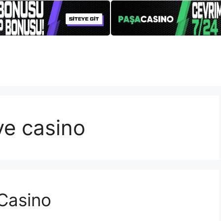
ve casino
Casino