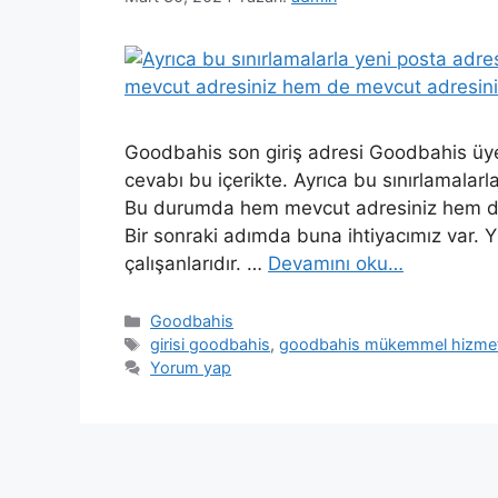
Goodbahis son giriş adresi Goodbahis üyele
cevabı bu içerikte. Ayrıca bu sınırlamalar
Bu durumda hem mevcut adresiniz hem de m
Bir sonraki adımda buna ihtiyacımız var. Yi
çalışanlarıdır. …
Devamını oku…
Kategoriler
Goodbahis
Etiketler
girisi goodbahis
,
goodbahis mükemmel hizme
Yorum yap