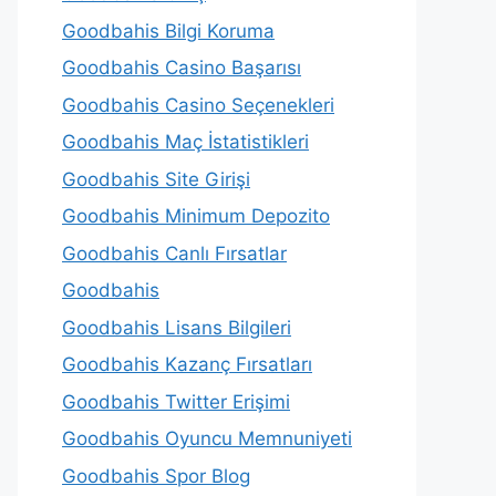
Goodbahis Bilgi Koruma
Goodbahis Casino Başarısı
Goodbahis Casino Seçenekleri
Goodbahis Maç İstatistikleri
Goodbahis Site Girişi
Goodbahis Minimum Depozito
Goodbahis Canlı Fırsatlar
Goodbahis
Goodbahis Lisans Bilgileri
Goodbahis Kazanç Fırsatları
Goodbahis Twitter Erişimi
Goodbahis Oyuncu Memnuniyeti
Goodbahis Spor Blog