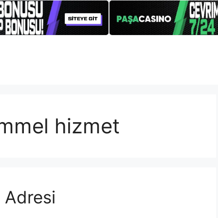
mmel hizmet
 Adresi