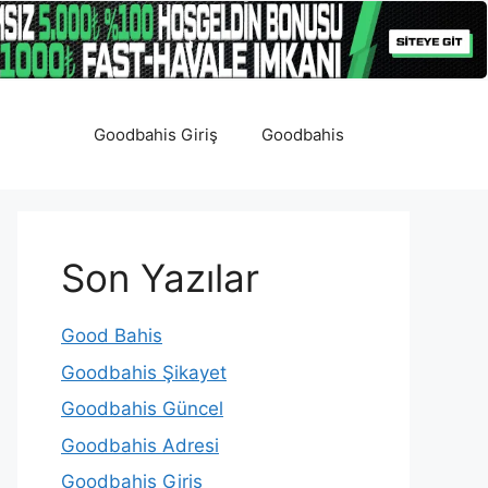
Goodbahis Giriş
Goodbahis
Son Yazılar
Good Bahis
Goodbahis Şikayet
Goodbahis Güncel
Goodbahis Adresi
Goodbahis Giriş