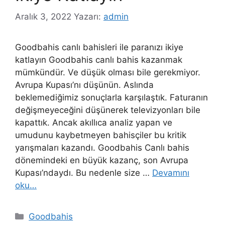
Aralık 3, 2022
Yazarı:
admin
Goodbahis canlı bahisleri ile paranızı ikiye
katlayın Goodbahis canlı bahis kazanmak
mümkündür. Ve düşük olması bile gerekmiyor.
Avrupa Kupası’nı düşünün. Aslında
beklemediğimiz sonuçlarla karşılaştık. Faturanın
değişmeyeceğini düşünerek televizyonları bile
kapattık. Ancak akıllıca analiz yapan ve
umudunu kaybetmeyen bahisçiler bu kritik
yarışmaları kazandı. Goodbahis Canlı bahis
dönemindeki en büyük kazanç, son Avrupa
Kupası’ndaydı. Bu nedenle size …
Devamını
oku…
Kategoriler
Goodbahis