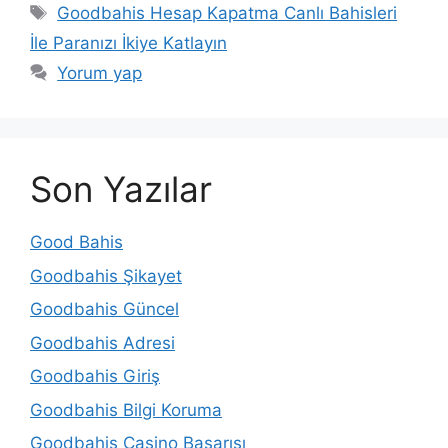
Etiketler
Goodbahis Hesap Kapatma Canlı Bahisleri
İle Paranızı İkiye Katlayın
Yorum yap
Son Yazılar
Good Bahis
Goodbahis Şikayet
Goodbahis Güncel
Goodbahis Adresi
Goodbahis Giriş
Goodbahis Bilgi Koruma
Goodbahis Casino Başarısı