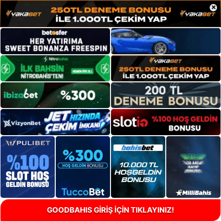
×
GOODBAHIS GİRİŞ İÇİN TIKLAYINIZ!