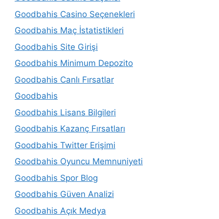
Goodbahis Casino Seçenekleri
Goodbahis Maç İstatistikleri
Goodbahis Site Girişi
Goodbahis Minimum Depozito
Goodbahis Canlı Fırsatlar
Goodbahis
Goodbahis Lisans Bilgileri
Goodbahis Kazanç Fırsatları
Goodbahis Twitter Erişimi
Goodbahis Oyuncu Memnuniyeti
Goodbahis Spor Blog
Goodbahis Güven Analizi
Goodbahis Açık Medya