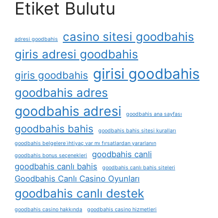
Etiket Bulutu
casino sitesi goodbahis
adresi goodbahis
giris adresi goodbahis
girisi goodbahis
giris goodbahis
goodbahis adres
goodbahis adresi
goodbahis ana sayfası
goodbahis bahis
goodbahis bahis sitesi kuralları
goodbahis belgelere i̇htiyaç var mı fırsatlardan yararlanın
goodbahis canli
goodbahis bonus seçenekleri
goodbahis canlı bahis
goodbahis canlı bahis siteleri
Goodbahis Canlı Casino Oyunları
goodbahis canlı destek
goodbahis casino hakkında
goodbahis casino hizmetleri