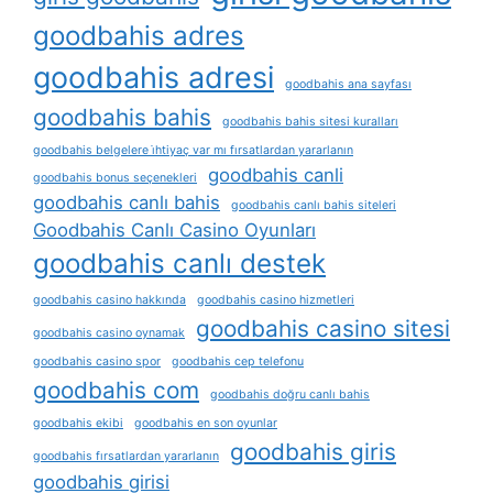
goodbahis adres
goodbahis adresi
goodbahis ana sayfası
goodbahis bahis
goodbahis bahis sitesi kuralları
goodbahis belgelere i̇htiyaç var mı fırsatlardan yararlanın
goodbahis canli
goodbahis bonus seçenekleri
goodbahis canlı bahis
goodbahis canlı bahis siteleri
Goodbahis Canlı Casino Oyunları
goodbahis canlı destek
goodbahis casino hakkında
goodbahis casino hizmetleri
goodbahis casino sitesi
goodbahis casino oynamak
goodbahis casino spor
goodbahis cep telefonu
goodbahis com
goodbahis doğru canlı bahis
goodbahis ekibi
goodbahis en son oyunlar
goodbahis giris
goodbahis fırsatlardan yararlanın
goodbahis girisi