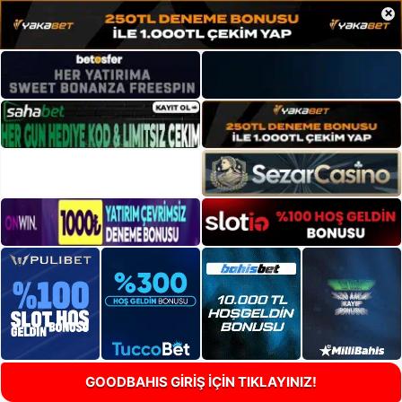
×
GOODBAHIS GİRİŞ İÇİN TIKLAYINIZ!