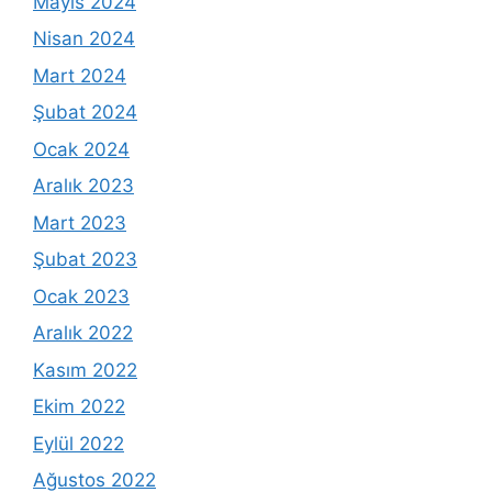
Mayıs 2024
Nisan 2024
Mart 2024
Şubat 2024
Ocak 2024
Aralık 2023
Mart 2023
Şubat 2023
Ocak 2023
Aralık 2022
Kasım 2022
Ekim 2022
Eylül 2022
Ağustos 2022