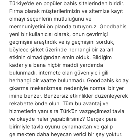
Türkiye’de en popüler bahis sitelerinden biridir.
Firma olarak müşterilerimizin ve sitemize kayıt
olmayı seçenlerin mutluluğunu ve
memnuniyetini ön planda tutuyoruz. Goodbahis
yeni bir kullanıcısı olarak, onun çevrimiçi
geçmişini araştırdık ve iş geçmişini sorduk,
böylece şirket üzerinde herhangi bir zararlı
etkinin olmadığından emin olduk. Bildiğim
kadarıyla bana hiçbir maddi yardımda
bulunmadı, internete olan güveniyle ilgili
herhangi bir vaatte bulunmadı. Goodbahis kolay
çıkarma mekanizması nedeniyle normal bir yer
imine benzer. Benzersiz etkinlikler düzenleyerek
rekabette önde olun. Tüm bu avantaj ve
hizmetlerin yanı sıra Türk’ün vazgeçilmezi tavla
ve okeyde neler yapabilirsiniz? Gerçek para
birimiyle tavla oyunu oynamaktan ve galip
gelmekten daha heyecan verici bir şey yoktur.