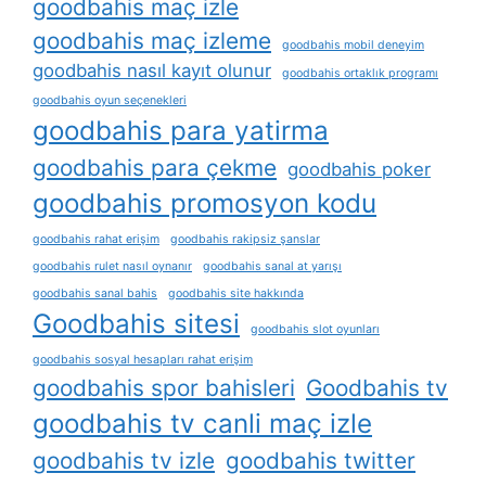
goodbahis maç izle
goodbahis maç izleme
goodbahis mobil deneyim
goodbahis nasıl kayıt olunur
goodbahis ortaklık programı
goodbahis oyun seçenekleri
goodbahis para yatirma
goodbahis para çekme
goodbahis poker
goodbahis promosyon kodu
goodbahis rahat erişim
goodbahis rakipsiz şanslar
goodbahis rulet nasıl oynanır
goodbahis sanal at yarışı
goodbahis sanal bahis
goodbahis site hakkında
Goodbahis sitesi
goodbahis slot oyunları
goodbahis sosyal hesapları rahat erişim
goodbahis spor bahisleri
Goodbahis tv
goodbahis tv canli maç izle
goodbahis tv izle
goodbahis twitter