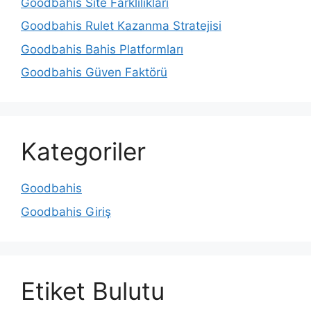
Goodbahis Site Farklılıkları
Goodbahis Rulet Kazanma Stratejisi
Goodbahis Bahis Platformları
Goodbahis Güven Faktörü
Kategoriler
Goodbahis
Goodbahis Giriş
Etiket Bulutu