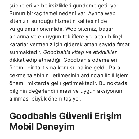
şüpheleri ve belirsizlikleri gündeme getiriyor.
Bunun birkaç temel nedeni var. Ayrıca web
sitenizin sunduğu hizmetin kalitesini de
vurgulamak önemlidir. Web sitemiz, başarı
anlarına ve en uygun tekliflere yol açan bilinçli
kararlar vermeniz için giderek artan sayıda fırsat
sunmaktadır.
Goodbahis kitap ve etkinlikler
dikkat edip etmediği, Goodbahis ödemeleri
önemli bir tartışma konusu haline geldi. Para
çekme talebinin iletilmesinin ardından ilgili işlem
önemli miktarda gelir getirmektedir. Bu noktada
bilginin değerlendirilmesi ve uygun aksiyonun
alınması büyük önem taşıyor.
Goodbahis Güvenli Erişim
Mobil Deneyim