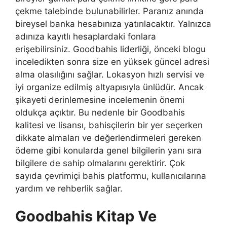
çekme talebinde bulunabilirler. Paranız anında
bireysel banka hesabınıza yatırılacaktır. Yalnızca
adınıza kayıtlı hesaplardaki fonlara
erişebilirsiniz. Goodbahis liderliği, önceki blogu
inceledikten sonra size en yüksek güncel adresi
alma olasılığını sağlar. Lokasyon hızlı servisi ve
iyi organize edilmiş altyapısıyla ünlüdür. Ancak
şikayeti derinlemesine incelemenin önemi
oldukça açıktır. Bu nedenle bir Goodbahis
kalitesi ve lisansı, bahisçilerin bir yer seçerken
dikkate almaları ve değerlendirmeleri gereken
ödeme gibi konularda genel bilgilerin yanı sıra
bilgilere de sahip olmalarını gerektirir. Çok
sayıda çevrimiçi bahis platformu, kullanıcılarına
yardım ve rehberlik sağlar.
Goodbahis Kitap Ve