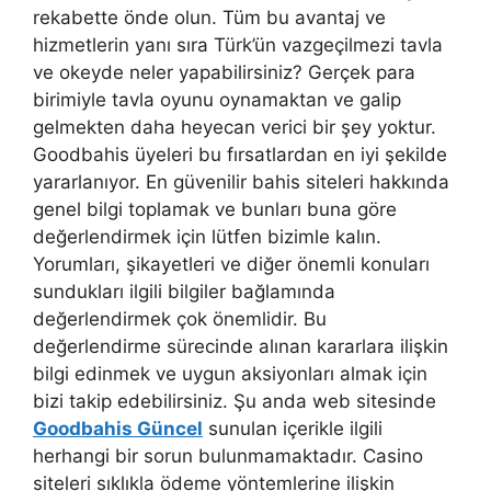
rekabette önde olun. Tüm bu avantaj ve
hizmetlerin yanı sıra Türk’ün vazgeçilmezi tavla
ve okeyde neler yapabilirsiniz? Gerçek para
birimiyle tavla oyunu oynamaktan ve galip
gelmekten daha heyecan verici bir şey yoktur.
Goodbahis üyeleri bu fırsatlardan en iyi şekilde
yararlanıyor. En güvenilir bahis siteleri hakkında
genel bilgi toplamak ve bunları buna göre
değerlendirmek için lütfen bizimle kalın.
Yorumları, şikayetleri ve diğer önemli konuları
sundukları ilgili bilgiler bağlamında
değerlendirmek çok önemlidir. Bu
değerlendirme sürecinde alınan kararlara ilişkin
bilgi edinmek ve uygun aksiyonları almak için
bizi takip edebilirsiniz. Şu anda web sitesinde
Goodbahis Güncel
sunulan içerikle ilgili
herhangi bir sorun bulunmamaktadır. Casino
siteleri sıklıkla ödeme yöntemlerine ilişkin