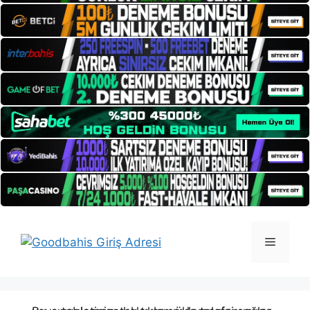
İçeriğe
atla
Menü