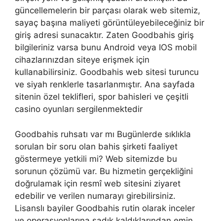
güncellemelerin bir parçası olarak web sitemiz,
sayaç başına maliyeti görüntüleyebileceğiniz bir
giriş adresi sunacaktır. Zaten Goodbahis giriş
bilgileriniz varsa bunu Android veya IOS mobil
cihazlarınızdan siteye erişmek için
kullanabilirsiniz. Goodbahis web sitesi turuncu
ve siyah renklerle tasarlanmıştır. Ana sayfada
sitenin özel teklifleri, spor bahisleri ve çeşitli
casino oyunları sergilenmektedir
Goodbahis ruhsatı var mı Bugünlerde sıklıkla
sorulan bir soru olan bahis şirketi faaliyet
göstermeye yetkili mi? Web sitemizde bu
sorunun çözümü var. Bu hizmetin gerçekliğini
doğrulamak için resmî web sitesini ziyaret
edebilir ve verilen numarayı girebilirsiniz.
Lisanslı bayiler Goodbahis rutin olarak inceler
ve operasyonlarına sadık kaldıklarından emin