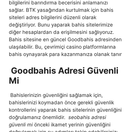
bilgilerini barındırma becerisini anlamanızı
sağlar. BTK yasağından kurtulmak için bahis
siteleri adres bilgilerini düzenli olarak
değiştiriyor. Bunu yaparak bahis sitelerimize
diğer hesaplardan da erişilmesini sağlıyoruz.
Bahis sitesine en güncel Goodbahis adresinden
ulaşılabilir. Bu, çevrimiçi casino platformlarına
bahis oynayarak para kazanmanıza olanak tanır
Goodbahis Adresi Güvenli
Mi
Bahislerinizin güvenliğini sağlamak için,
bahislerinizi koymadan önce gerekli güvenlik
kontrollerini yaparak bahis sitelerinin güvenliğini
doğrulamanız önemlidir.
seobahis adresi
güvenli mi
önceki ikamet yerinin güvenliğini
doğrulamak için şu adımları takip edebilirsiniz: