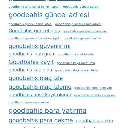
goodbahis giriş sanal bahis hizmeti
goodbahis güncel adres
goodbahis güncel adresi
goodbahis güncel bahis sitesi
goodbahis güncel casino adresi
Goodbahis güncel giriş
goodbahis güvenebilir misiniz
goodbahis güvenilir bir adres ağıdır
goodbahis güvenli casino
goodbahis güvenlir mi
goodbahis instagram
goodbahis kar elde edin
Goodbahis kayıt
goodbahis kayıt doldurma
goodbahis kaç oldu
goodbahis kitap ve etkinlikler
goodbahis maç izle
goodbahis maç izleme
goodbahis mobil deneyim
goodbahis nasıl kayıt olunur
goodbahis ortaklık programı
goodbahis oyun seçenekleri
goodbahis para yatirma
goodbahis para çekme
goodbahis poker