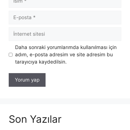
E-
posta
İnternet
sitesi
Daha sonraki yorumlarımda kullanılması için
adım, e-posta adresim ve site adresim bu
tarayıcıya kaydedilsin.
Son Yazılar