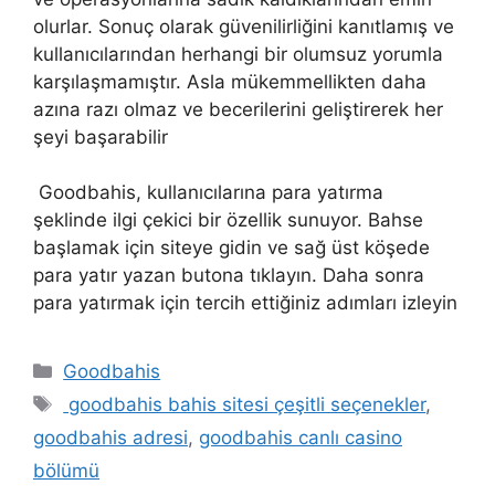
olurlar. Sonuç olarak güvenilirliğini kanıtlamış ve
kullanıcılarından herhangi bir olumsuz yorumla
karşılaşmamıştır. Asla mükemmellikten daha
azına razı olmaz ve becerilerini geliştirerek her
şeyi başarabilir
Goodbahis, kullanıcılarına para yatırma
şeklinde ilgi çekici bir özellik sunuyor. Bahse
başlamak için siteye gidin ve sağ üst köşede
para yatır yazan butona tıklayın. Daha sonra
para yatırmak için tercih ettiğiniz adımları izleyin
Kategoriler
Goodbahis
Etiketler
goodbahis bahis sitesi çeşitli seçenekler
,
goodbahis adresi
,
goodbahis canlı casino
bölümü