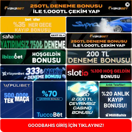
×
GOODBAHIS GİRİŞ İÇİN TIKLAYINIZ!