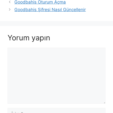
Yazı
Goodbahis Oturum Açma
dolaşımı
Goodbahis Şifresi Nasıl Güncellenir
Yorum yapın
Yorum
İsim