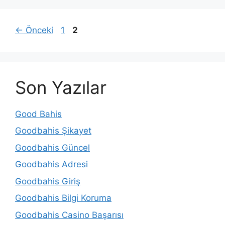
Yazı
Sayfa
Sayfa
←
Önceki
1
2
dolaşımı
Son Yazılar
Good Bahis
Goodbahis Şikayet
Goodbahis Güncel
Goodbahis Adresi
Goodbahis Giriş
Goodbahis Bilgi Koruma
Goodbahis Casino Başarısı