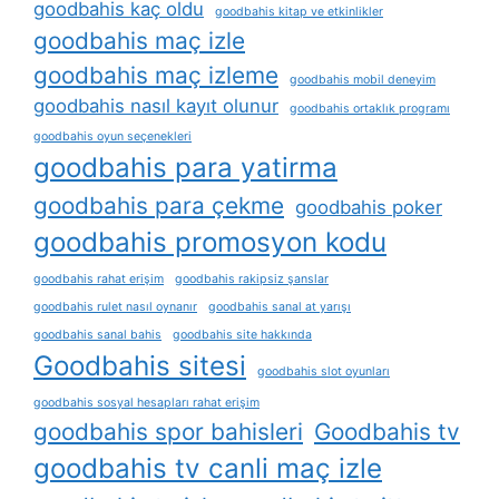
goodbahis kaç oldu
goodbahis kitap ve etkinlikler
goodbahis maç izle
goodbahis maç izleme
goodbahis mobil deneyim
goodbahis nasıl kayıt olunur
goodbahis ortaklık programı
goodbahis oyun seçenekleri
goodbahis para yatirma
goodbahis para çekme
goodbahis poker
goodbahis promosyon kodu
goodbahis rahat erişim
goodbahis rakipsiz şanslar
goodbahis rulet nasıl oynanır
goodbahis sanal at yarışı
goodbahis sanal bahis
goodbahis site hakkında
Goodbahis sitesi
goodbahis slot oyunları
goodbahis sosyal hesapları rahat erişim
goodbahis spor bahisleri
Goodbahis tv
goodbahis tv canli maç izle