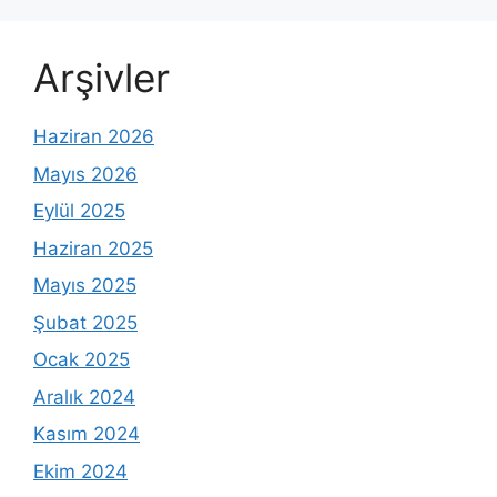
Arşivler
Haziran 2026
Mayıs 2026
Eylül 2025
Haziran 2025
Mayıs 2025
Şubat 2025
Ocak 2025
Aralık 2024
Kasım 2024
Ekim 2024