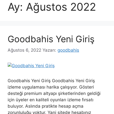
Ay:
Ağustos 2022
Goodbahis Yeni Giriş
Ağustos 6, 2022
Yazarı:
goodbahis
Goodbahis Yeni Giriş Goodbahis Yeni Giriş
izleme uygulaması harika çalışıyor. Gösteri
desteği premium altyapı şirketlerinden geldiği
için üyeler en kaliteli oyunları izleme fırsatı
buluyor. Aslında pratikte hesap açma
zorunluluğu yoktur. Yani sitede hesabınız